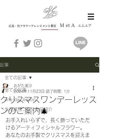
M et A
エムエア
広島・呉フラワーアレンジメント教室
記事
全ての記事
おがた美沙
全ての記事
2024年11月23日
読了時間: 1分
クリスマスワンデーレッス
one day lesson
ンのご案内🎄
生花資格コース作品紹介
お手入れいらずで、長く飾っていただ
けるアーティフィシャルフラワー。
あなたのお手製でクリスマスを迎えま