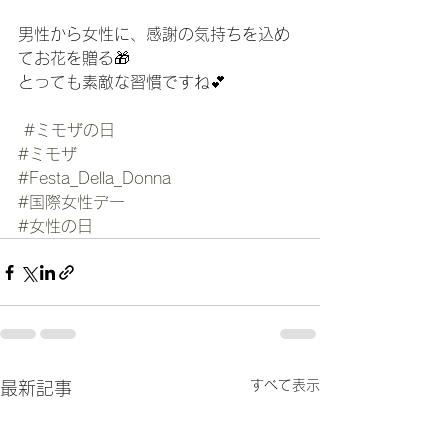
男性から女性に、感謝の気持ちを込め
てお花を贈る🎁
とっても素敵な習慣ですね💕
#ミモザの日
#ミモザ
#Festa_Della_Donna
#国際女性デー
#女性の日
すべて表示
最新記事