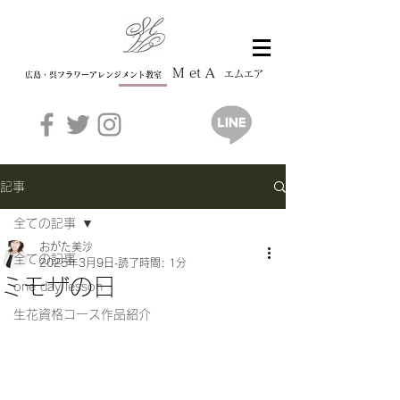
M et A
エムエア
広島・呉フラワーアレンジメント教室
記事
全ての記事
おがた美沙
全ての記事
2025年3月9日
読了時間: 1分
ミモザの日
one day lesson
生花資格コース作品紹介