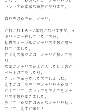
になっている方などに、ミモザをプレ
ゼントする素敵な習慣があります。
春を告げるお花、ミモザ。
かれこれ１６～7年前になりますが、イ
タリアに滞在していたこの日。
朝食のテーブルにミモザの小枝が飾ら
れていました。
住宅街の家々には、ミモザが植えてあ
り、
玄関にミモザの花束が入ったレジ袋が
ぶら下げてあったり。
きっとお留守だったのでしょうね。
街中には、あちこちミモザを売る屋台
が出ていて、カフェでもお店でもミモ
ザの小枝を頂きました。
歩いている女性はみんなミモザを持っ
ていて、街中が黄色！