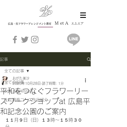
M et A
エムエア
広島・呉フラワーアレンジメント教室
記事
全ての記事
おがた美沙
全ての記事
2025年10月28日
読了時間: 1分
平和をつなぐフラワーリー
one day lesson
スワークショップat 広島平
生花資格コース作品紹介
和記念公園のご案内
１１月９日（日）１３時〜１５時３０
分