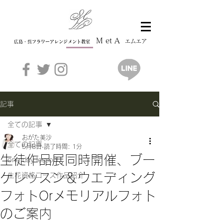
M et A
エムエア
広島・呉フラワーアレンジメント教室
記事
全ての記事
おがた美沙
全ての記事
5月8日
読了時間: 1分
生徒作品展同時開催、ブー
one day lesson
ケレッスン＆ウエディング
生花資格コース作品紹介
フォトOrメモリアルフォト
のご案内