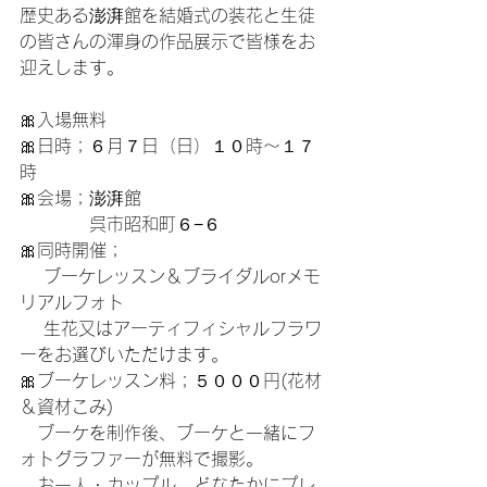
歴史ある澎湃館を結婚式の装花と生徒
の皆さんの渾身の作品展示で皆様をお
迎えします。
🎀入場無料
🎀日時；６月７日（日）１０時〜１７
時
🎀会場；澎湃館
　　　　呉市昭和町６−６
🎀同時開催；
　 ブーケレッスン＆ブライダルorメモ
リアルフォト
　 生花又はアーティフィシャルフラワ
ーをお選びいただけます。
🎀ブーケレッスン料；５０００円(花材
＆資材こみ)
　ブーケを制作後、ブーケと一緒にフ
ォトグラファーが無料で撮影。
　お一人・カップル、どなたかにプレ