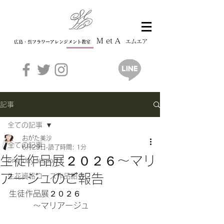
M et A
エムエア
広島・呉フラワーアレンジメント教室
記事
全ての記事
おがた美沙
全ての記事
6月29日
読了時間: 1分
生徒作品展２０２６〜マリ
one day lesson
アージュのご報告
生花資格コース作品紹介
生徒作品展２０２６
　　　〜マリアージュ