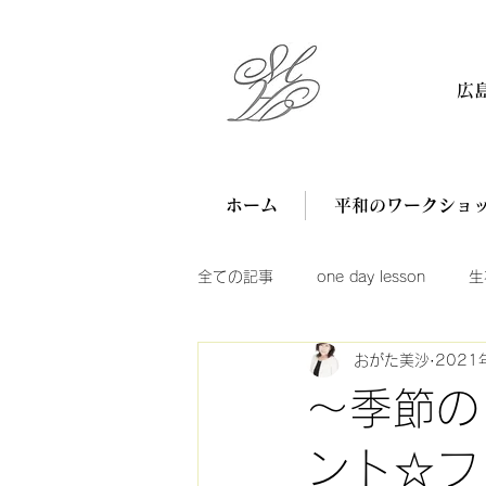
広
ホーム
平和のワークショ
全ての記事
one day lesson
生
おがた美沙
2021
～季節の
ント☆フ