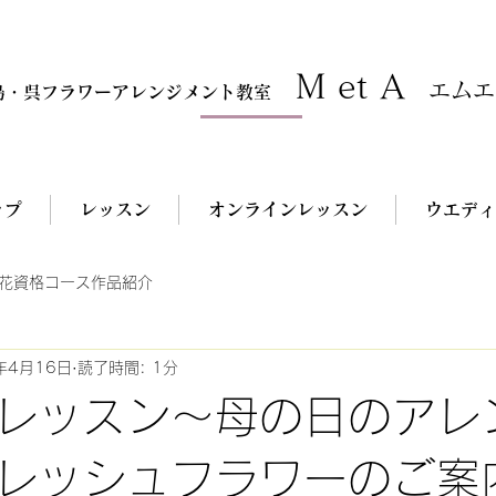
M et A
エムエ
島・呉フラワーアレンジメント教室
ップ
レッスン
オンラインレッスン
ウエディ
花資格コース作品紹介
年4月16日
読了時間: 1分
レッスン～母の日のアレ
レッシュフラワーのご案