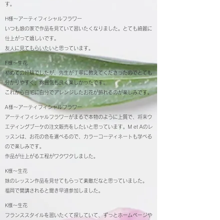
す。
H様～アーティフィシャルフラワー
いつも娘の家で作品を見ていて習いたくなりました。とても綺麗に
仕上がって嬉しいです。
友人に見てもらいたいと思っています。
F様～生花
初めての経験でしたが、先生が丁寧に教えてくださったのでとても
分かりやすく、雰囲気も良く楽しかったです。
これから自宅に自分でアレンジしたお花が飾れるのが楽しみです。
A様～アーティフィシャルフラワー
アーティフィシャルフラワーがまるで本物のように上質で、将来ウ
エディングブーケの注文販売をしたいと思っています。M et Aのレ
ッスンは、お花の色を選べるので、カラーコーディネートも学べる
ので楽しみです。
作品が仕上がる工程がワクワクしました。
K様～生花
妹のレッスン作品を見せてもらって素敵だなと思っていました。
福岡で開講されると聞き早速参加しました。
K様～生花
フランススタイルを習いたくて探していて、ずっとホームページや