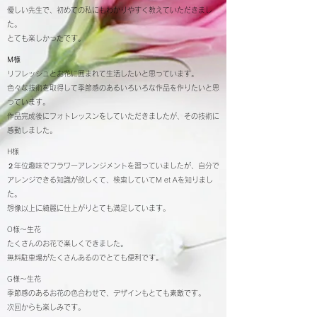
優しい先生で、初めての私にもわかりやすく教えていただきまし
た。
とても楽しかったです。
M様
リフレッシュとお花に囲まれて生活したいと思っています。
色々な技術を取得して季節感のあるいろいろな作品を作りたいと思
っています。
作品完成後にフォトレッスンをしていただきましたが、その技術に
感動しました。
H様
２年位趣味でフラワーアレンジメントを習っていましたが、自分で
アレンジできる知識が欲しくて、検索していてM et Aを知りまし
た。
想像以上に綺麗に仕上がりとても満足しています。
O様～生花
たくさんのお花で楽しくできました。
無料駐車場がたくさんあるのでとても便利です。
G様～生花
季節感のあるお花の色合わせで、デザインもとても素敵です。
次回からも楽しみです。