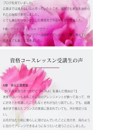
ブログを見ていました。
広島までは通えないなと思っていたところ、福岡でも教室を始めら
れたのを知り参加しました。
とても楽しくリラックスした雰囲気で作品作りができました。
F様～アーティフィシャルフラワー
アーティフィシャルフラワーは初めてでしたが、丁寧に教えていた
だきとても楽しくできました。
資格コースレッスン受講生の声
A様
呉＆広島教室
【A.お花を習うきっかけと「M et A」を選んだ理由は？】
実家ではいつもあちこちに母のアレンジメントが飾ってあって、特
に好きとか意識したこともなくそれが当たり前でした。でも、結婚
後好きで揃えたフランスの家具に囲まれていても、何か物足りな
い。
お花が当たり前に暮らしに溶け込んでいたことに気付き、母のよう
に自分でアレンジできるようになりたいと習うことにしました。