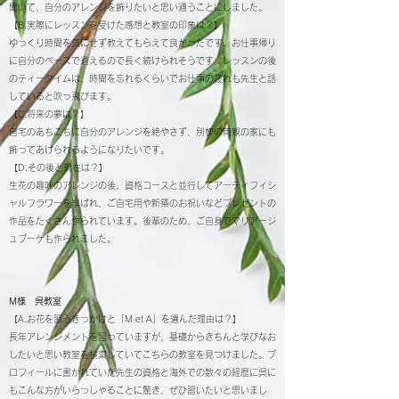
聞いて、自分のアレンジを飾りたいと思い通うことにしました。
【B.実際にレッスンを受けた感想と教室の印象は？】
ゆっくり時間を気にせず教えてもらえて良かったです。お仕事帰り
に自分のペースで通えるので長く続けられそうです。レッスンの後
のティータイムは、時間を忘れるくらいでお仕事の疲れも先生と話
していると吹っ飛びます。
【C.将来の夢は？】
自宅のあちこちに自分のアレンジを絶やさず、別棟の両親の家にも
飾ってあげられるようになりたいです。
【D.その後と現在は？】
生花の趣味のアレンジの後、資格コースと並行してアーティフィシ
ャルフラワーを学ばれ、ご自宅用や新築のお祝いなどプレゼントの
作品をたくさん作られています。後輩のため、ご自身でマリアージ
ュブーケも作られました。
M様 呉教室
【A.お花を習うきっかけと「M et A」を選んだ理由は？】
長年アレンジメントを習っていますが、基礎からきちんと学びなお
したいと思い教室を検索していてこちらの教室を見つけました。プ
ロフィールに書かれていた先生の資格と海外での数々の経歴に呉に
もこんな方がいらっしゃることに驚き、ぜひ習いたいと思いまし