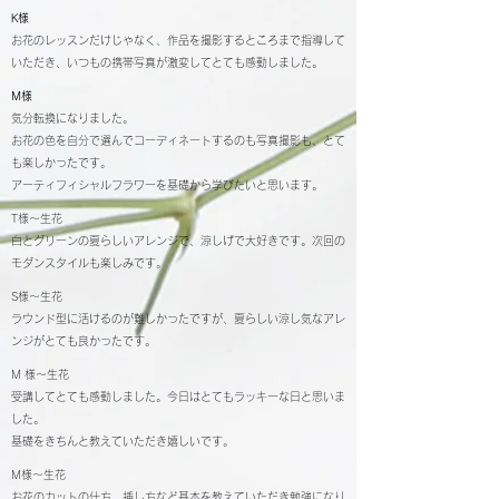
K様
お花のレッスンだけじゃなく、作品を撮影するところまで指導して
いただき、いつもの携帯写真が激変してとても感動しました。
M様
気分転換になりました。
お花の色を自分で選んでコーディネートするのも写真撮影も、とて
も楽しかったです。
​アーティフィシャルフラワーを基礎から学びたいと思います。
T様～生花
白とグリーンの夏らしいアレンジで、涼しげで大好きです。次回の
モダンスタイルも楽しみです。
S様～生花
ラウンド型に活けるのが難しかったですが、夏らしい涼し気なアレ
ンジがとても良かったです。
M 様～生花
受講してとても感動しました。今日はとてもラッキーな日と思いま
した。
基礎をきちんと教えていただき嬉しいです。
M様～生花
お花のカットの仕方、挿し方など基本を教えていただき勉強になり