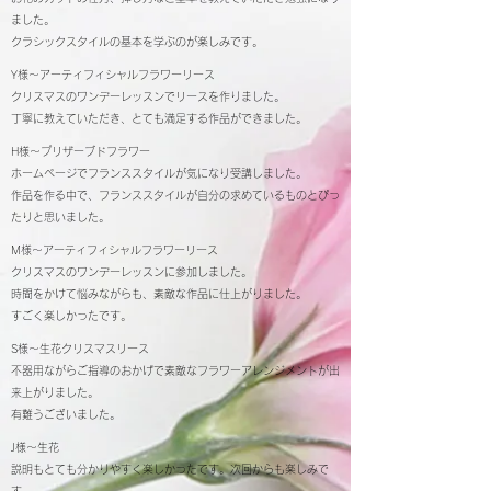
ました。
クラシックスタイルの基本を学ぶのが楽しみです。
Y様～アーティフィシャルフラワーリース
クリスマスのワンデーレッスンでリースを作りました。
丁寧に教えていただき、とても満足する作品ができました。
H様～プリザーブドフラワー
ホームページでフランススタイルが気になり受講しました。
作品を作る中で、フランススタイルが自分の求めているものとぴっ
たりと思いました。
M様～アーティフィシャルフラワーリース
クリスマスのワンデーレッスンに参加しました。
時間をかけて悩みながらも、素敵な作品に仕上がりました。
すごく楽しかったです。
S様～生花クリスマスリース
不器用ながらご指導のおかげで素敵なフラワーアレンジメントが出
来上がりました。
有難うございました。
J様～生花
説明もとても分かりやすく楽しかったです。次回からも楽しみで