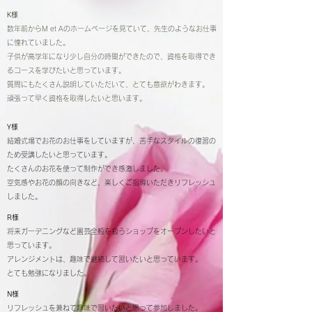
K様
数年前からM et Aのホームページを見ていて、先生のようなお仕事
に憧れていました。
子供が高学年になり少し自分の時間ができたので、資格を取得でき
るコースを学びたいと思っています。
質問にもたくさん説明していただいて、とても意欲がわきます。
頑張って早く資格を取得したいと思います。
Y様
結婚式場でお花のお仕事をしていますが、苦手なスタイルの復習の
ため受講したいと思っています。
たくさんのお花を使って制作ができ感激しました。
空気感やお花の顔の向きなど、楽しくご指導いただきリフレッシュ
しました。
R様
将来ガーデニングなど園芸全般を扱うショップをオープンしたいと
思っています。
アレンジメントは、趣味で継続して習いたいと思っています。
とても勉強になりました。
N様
リフレッシュを兼ねて趣味で習いたいと思って参加しました。