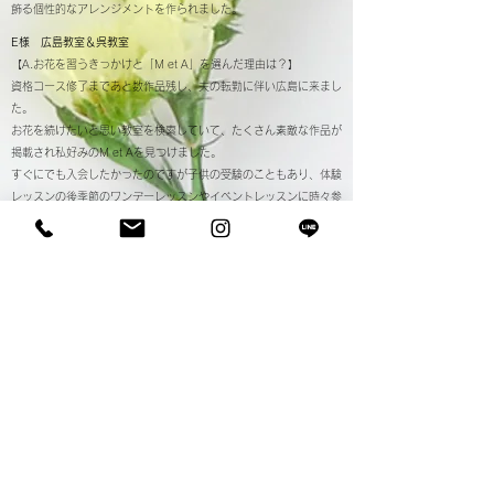
飾る個性的なアレンジメントを作られました。
E様 広島教室＆呉教室
【A.お花を習うきっかけと「M et A」を選んだ理由は？】
資格コース修了まであと数作品残し、夫の転勤に伴い広島に来まし
た。
お花を続けたいと思い教室を検索していて、たくさん素敵な作品が
掲載され私好みのM et Aを見つけました。
すぐにでも入会したかったのですが子供の受験のこともあり、体験
レッスンの後季節のワンデーレッスンやイベントレッスンに時々参
加していました。半年後子供が無事志望校に合格したので、資格コ
ースをスタートしました。
【B.実際にレッスンを受けた感想と教室の印象は？】
サイトでずっと見ていたとおり、パリスタイルのアレンジメントは
素敵で満足しました。
少人数で、気さくな先生なので気軽に質問もできてこの教室に入会
して良かったと思いました。
【C.将来の夢は？】
まずは生花の講師資格を取得後、アーティフィシャルフラワーの講
師資格も取得して、教えたいと思っています。
【D.その後と現在は？】
生花は、フルールフランセーズ協会の講師資格を取得され、アーテ
ィフィシャルフラワーも資格取得コースを終えられ、教室を開講さ