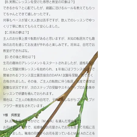
【B.実際にレッスンを受けた感想と教室の印象は？】
できるかな？と心配でしたが、綺麗に活けるルールを教えてもらっ
てちゃんとできて嬉しかったです。
何事もペースが遅く大人数は苦手ですが、数人でのレッスンでゆっ
くり丁寧に教えてもらえて安心しました。
【C.将来の夢は？】
主人のお仕事上度々転勤があると思いますが、未知の転居先でも趣
味のお花を通じてお友達が作れると楽しみです。将来は、自宅でお
教室ができればな。
【D.その後と現在は？】
生花の趣味のアレンジメントをスタートされましたが、資格を取り
たいと受験対策レッスンを始められ、１年後にはフランスのパリで
開催されるフランス国立園芸協会のDAFA1試験を受験、めでたく
合格されました。その後、ご主人の転勤に伴う転居・出産で通学は
困難な状況ですが、次のステップの受験やスキルアップのため集中
レッスンで研鑽を積んでおられます。
現在は、ご主人の転勤先の自宅で、子育てをしながらプリザーブド
フラワー教室をされています。
Y様 呉教室
【A.お花を習うきっかけと「M et A」を選んだ理由は？】
お花はずっと好きで、結婚後はお花屋さんでお花を買って花瓶に活
けていました。職場の同僚からお花を習っているとM et Aのことを