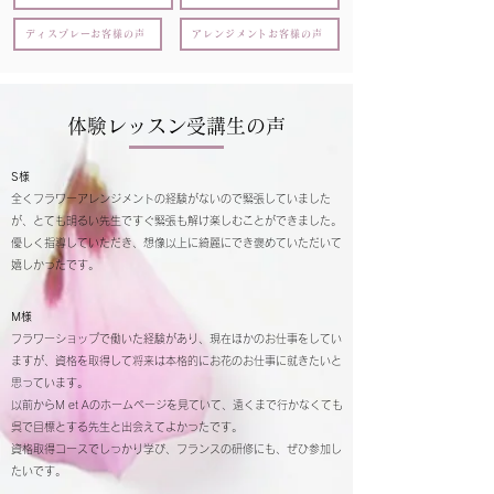
ディスプレーお客様の声
アレンジメントお客様の声
体験レッスン受講生の声
S様
全くフラワーアレンジメントの経験がないので緊張していました
が、とても明るい先生ですぐ緊張も解け楽しむことができました。
優しく指導していただき、想像以上に綺麗にでき褒めていただいて
嬉しかったです。
M様
フラワーショップで働いた経験があり、現在ほかのお仕事をしてい
ますが、資格を取得して将来は本格的にお花のお仕事に就きたいと
思っています。
以前からM et Aのホームページを見ていて、遠くまで行かなくても
呉で目標とする先生と出会えてよかったです。
資格取得コースでしっかり学び、フランスの研修にも、ぜひ参加し
たいです。