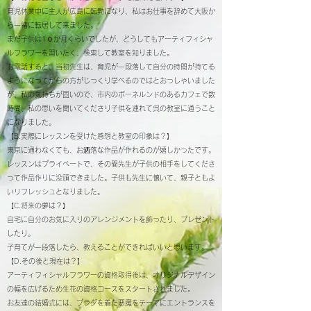
育児休業中に主人が広島に転勤になり、私はお仕事を辞めて大阪か
ら一緒に転居して来ました。
まだ子供は1０か月くらいでしたが、どうしてもアーティフィシャ
ルフラワーを習いたく、検索して教室を知りました。
お電話すると、当初先生は、育児が一段落して自分の時間が持てる
ようになってからの方がじっくり学べるのではとおっしゃいました
が、私の気持ちが固いので、市内のボーネルンドのあるカフェで数
時間、私の思いを聞いてくださり子供を連れて呉の教室に通うこと
になりました。
【B.実際にレッスンを受けた感想と教室の印象は？】
東京に通わなくても、お洒落な作品が作れるのが嬉しかったです。
レッスンはプライベートで、その間先生が子供の相手をしてくださ
って作品作りに没頭できました。子供も先生に懐いて、親子ともよ
いリフレッシュとなりました。
【C.将来の夢は？】
自宅に自分のお気に入りのアレンジメントを飾ったり、プレゼント
したり。
子育てが一段落したら、教えることができればいいと思います。
【D.その後と現在は？】
アーティフィシャルフラワーの資格取得後は、オリジナルデザイン
の幅を広げるため生花の資格コースをスタートされました。
お友達の結婚式には、プラダを着た悪魔をテーマにエントランスを