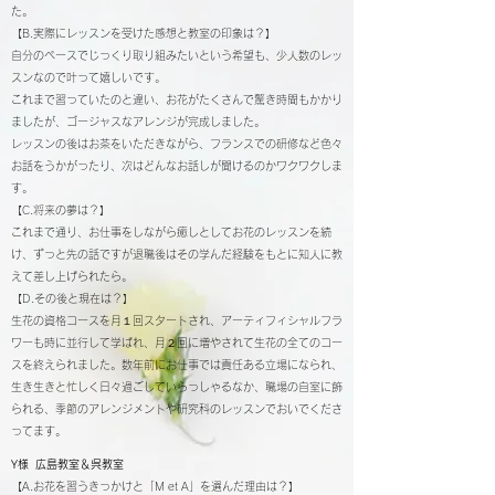
た。
【B.実際にレッスンを受けた感想と教室の印象は？】
自分のペースでじっくり取り組みたいという希望も、少人数のレッ
スンなので叶って嬉しいです。
これまで習っていたのと違い、お花がたくさんで驚き時間もかかり
ましたが、ゴージャスなアレンジが完成しました。
レッスンの後はお茶をいただきながら、フランスでの研修など色々
お話をうかがったり、次はどんなお話しが聞けるのかワクワクしま
す。
【C.将来の夢は？】
これまで通り、お仕事をしながら癒しとしてお花のレッスンを続
け、ずっと先の話ですが退職後はその学んだ経験をもとに知人に教
えて差し上げられたら。
【D.その後と現在は？】
生花の資格コースを月１回スタートされ、アーティフィシャルフラ
ワーも時に並行して学ばれ、月２回に増やされて生花の全てのコー
スを終えられました。数年前にお仕事では責任ある立場になられ、
生き生きと忙しく日々過ごしていらっしゃるなか、職場の自室に飾
られる、季節のアレンジメントや研究科のレッスンでおいでくださ
ってます。
Y様 広島教室＆呉教室
【A.お花を習うきっかけと「M et A」を選んだ理由は？】