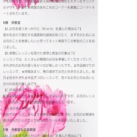
作を制作され、研修期間を終え病院勤務の現在もモダンなオリジナ
ルデザイン作品でお部屋のあちこちのコーナーを素敵にコーディネ
ートされています。
N様 呉教室
【A.お花を習うきっかけと「M et A」を選んだ理由は？】
香水を自分で調合する調香師の資格を取りたく、まずそのためには
お花のことを勉強したいと思ってネット検索でこの教室のことを知
りました。
【B.実際にレッスンを受けた感想と教室の印象は？】
レッスンでは、たくさんの種類のお花を準備してくださっていて、
それぞれのお花の香りをかぐのが楽しかったです。２作品続けての
レッスンで、４時間あまり、無の境地でお花と向き合えました。毎
月２回それぞれ２作品ずつのレッスンで、色々なお花との出会いと
自分の成長が楽しみです。
【C.将来の夢は？】
勤務を続けながらなので今すぐにではないのですが、お花のレッス
ンでお花のことを学び調香師のお勉強をしたいです。
【D.その後と現在は？】
初めてのレッスンから２年後東京に転勤になられ、お花のお勉強を
続けられたいとのことで知人のスクールを紹介いたしました。
E様 呉教室＆広島教室
【A.お花を習うきっかけと「M et A」を選んだ理由は？】