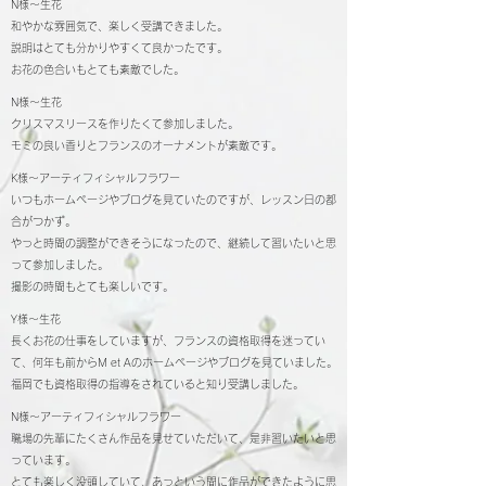
N様～生花
和やかな雰囲気で、楽しく受講できました。
説明はとても分かりやすくて良かったです。
お花の色合いもとても素敵でした。
N様～生花
クリスマスリースを作りたくて参加しました。
モミの良い香りとフランスのオーナメントが素敵です。
K様～アーティフィシャルフラワー
いつもホームページやブログを見ていたのですが、レッスン日の都
合がつかず。
やっと時間の調整ができそうになったので、継続して習いたいと思
って参加しました。
撮影の時間もとても楽しいです。
Y様～生花
長くお花の仕事をしていますが、フランスの資格取得を迷ってい
て、何年も前からM et Aのホームページやブログを見ていました。
福岡でも資格取得の指導をされていると知り受講しました。
N様～アーティフィシャルフラワー
職場の先輩にたくさん作品を見せていただいて、是非習いたいと思
っています。
とても楽しく没頭していて、あっという間に作品ができたように思