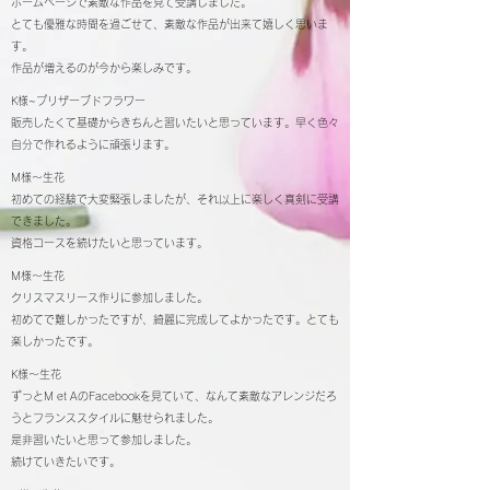
ホームページで素敵な作品を見て受講しました。
とても優雅な時間を過ごせて、素敵な作品が出来て嬉しく思いま
す。
作品が増えるのが今から楽しみです。
K様~プリザーブドフラワー
販売したくて基礎からきちんと習いたいと思っています。早く色々
自分で作れるように頑張ります。
M様～生花
初めての経験で大変緊張しましたが、それ以上に楽しく真剣に受講
できました。
資格コースを続けたいと思っています。
M様～生花
クリスマスリース作りに参加しました。
初めてで難しかったですが、綺麗に完成してよかったです。とても
楽しかったです。
K様～生花
ずっとM et AのFacebookを見ていて、なんて素敵なアレンジだろ
うとフランススタイルに魅せられました。
是非習いたいと思って参加しました。
続けていきたいです。