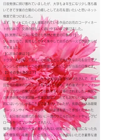
日夜勉強に明け暮れていましたが、大学も２年生になり少し落ち着
いてきて学業の合間の心の癒しとしてお花を習いたいと思いネット
検索で見つけました。
まず、サイトにたくさん掲載されている作品のお花のコーディネー
トが好みで、交通の便もよく通いやすいので選びました。
【B.実際にレッスンを受けた感想と教室の印象は？】
少人数なので、質問もしやすく集中して自分のペースで作品作りが
できました。
【C.将来の夢は？】
ドクターを目指しており、心の癒しとして大好きなお花を自分でア
レンジして自宅をくつろぎの空間にしたいことが当面の目標です。
【D.その後と現在は？】
広島教室に初めていらっしゃった当初は医学部の学生さんで、月１
回生花の趣味のお花コースをスタートされ、その後アーティフィシ
ャルフラワーの魅力にとりつかれそちらに移行されました。病院で
の実地研修や卒業試験・国家試験など、とてもお忙しい年には定期
的にはいらっしゃることができませんでしたが、長期のお休み期間
のレッスンやイベントレッスンにお友達を誘って参加くださった
り、お兄様の結婚式のお祝いに一連のウエルカムボードやリングピ
ローを作ってプレゼントされたり。
緊急待機で病院から遠く離れられない時期にも、お世話になった先
輩の開院祝いを贈りたいと出張レッスンの依頼をいただき豪華な連