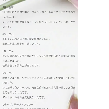
す。
S様～生花
短い限られた時間の中で、ポイントポイントをご教示いただき感謝
しています。
たくさんの材料で豪華なアレンジが完成しました。とても楽しかっ
たです。
A様～生花
楽しくてあっという間に時間が過ぎました。
素敵な作品に仕上がり嬉しいです。
F様～生花
生花に触れ香りに癒されながらレッスンが受けられて充実した時間
を過ごせました。
毎月継続して習うのが楽しみです。
N様～生花
教えていますが、クラシックスタイルの復習のため受講したいと思
いました。
ゆったりしたスペースで、素敵な花材をたくさん使わせていただき
とても楽しかったです。
アットホームな雰囲気も良かったです。
U様～プリザーブドフラワー