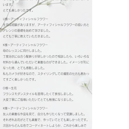
います。
とても楽しかったです。
U様～アーティフィシャルフラワー
生花は経験がありますが、アーティフィシャルフラワーの扱い方と
アレンジの基礎を始めて学びました。
とても丁寧に教えていただきました。
K様～アーティフィシャルフラワー
母のレッスンに同行しました。
丁度浴衣に似合う髪飾りが欲しかったので相談したら、いろいろな
材料から選んでいただいて素敵なのができました。イメージが形に
なった時、とても感動しました。
私もカメラが好きなので、スタイリングしての撮影の仕方も教わっ
てすごく楽しかったです。
O様～生花
フランスモダンスタイルを習得したくて参加しました。
大変丁寧にご指導いただいてとても勉強になりました。
K様～アーティフィシャルフラワー
友人の素敵な作品を見て、自分も作りたくなって受講しました。
それぞれお花がとても素敵で、作っていてとても楽しかったです。
次回からどんな色でコーディネートしようか、これから楽しみで