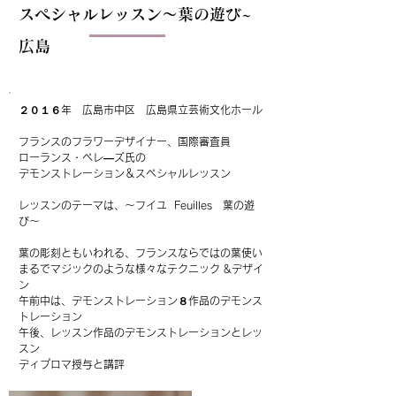
スペシャルレッスン～葉の遊び~
広島
２０１６年
広島市中区 広島県立芸術文化ホール
フランスのフラワーデザイナー、国際審査員
ローランス・ペレ―ズ氏の
デモンストレーション＆スペシャルレッスン
レッスンのテーマは、～フイユ Feuilles 葉の遊
び～
葉の彫刻ともいわれる、フランスならではの葉使い
まるでマジックのような様々なテクニック &デザイ
ン
午前中は、
デモンストレーション８作品
のデモンス
トレーション
午後、レッスン作品のデモンストレーションとレッ
スン
ディプロマ授与と講評​